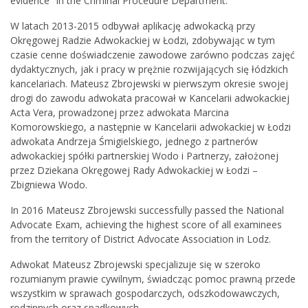
evidence" in the Criminal Procedure Department.
W latach 2013-2015 odbywał aplikację adwokacką przy
Okręgowej Radzie Adwokackiej w Łodzi, zdobywając w tym
czasie cenne doświadczenie zawodowe zarówno podczas zajęć
dydaktycznych, jak i pracy w prężnie rozwijających się łódzkich
kancelariach. Mateusz Zbrojewski w pierwszym okresie swojej
drogi do zawodu adwokata pracował w Kancelarii adwokackiej
Acta Vera, prowadzonej przez adwokata Marcina
Komorowskiego, a następnie w Kancelarii adwokackiej w Łodzi
adwokata Andrzeja Śmigielskiego, jednego z partnerów
adwokackiej spółki partnerskiej Wodo i Partnerzy, założonej
przez Dziekana Okręgowej Rady Adwokackiej w Łodzi –
Zbigniewa Wodo.
In 2016 Mateusz Zbrojewski successfully passed the National
Advocate Exam, achieving the highest score of all examinees
from the territory of District Advocate Association in Lodz.
Adwokat Mateusz Zbrojewski specjalizuje się w szeroko
rozumianym prawie cywilnym, świadcząc pomoc prawną przede
wszystkim w sprawach gospodarczych, odszkodowawczych,
rodzinnych oraz spadkowych.